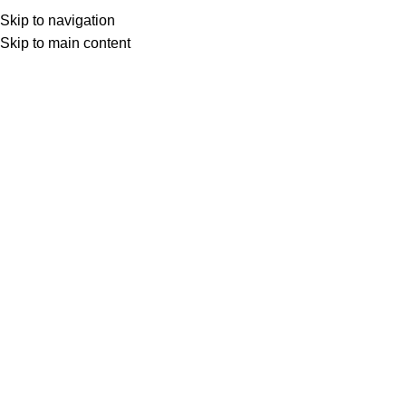
Skip to navigation
☎
Skip to main content
Нужен модульный объект под ваши задачи?
Опишите задачу в форме — подготовим
ориентировочную стоимость и сроки по вашему объекту.
Менеджер свяжется с вами, чтобы уточнить детали и
ответить на вопросы.