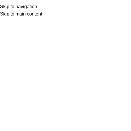
Skip to navigation
Skip to main content
Нужен модульный объект под ваши задачи?
Опишите задачу в форме — подготовим ориентировочную
сроки по вашему объекту. Менеджер свяжется с вами, что
детали и ответить на вопросы.